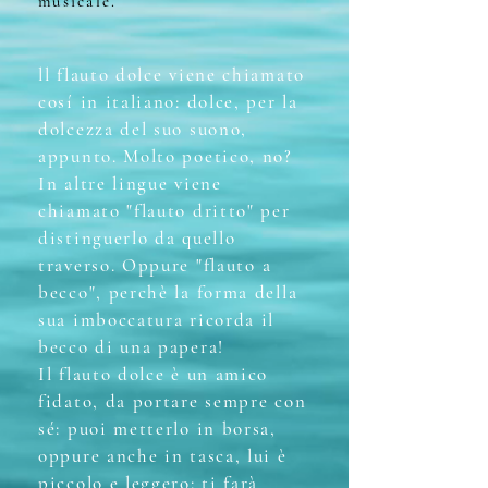
musicale.
ll flauto dolce viene chiamato
cosí in italiano: dolce, per la
dolcezza del suo suono,
appunto. Molto poetico, no?
In altre lingue viene
chiamato "flauto dritto" per
distinguerlo da quello
traverso. Oppure "flauto
a
becco", perchè la forma della
sua imboccatura ricorda il
becco di una papera!
Il flauto dolce è un amico
fidato, da portare sempre con
sé: puoi metterlo in borsa,
oppure anche in tasca, lui è
piccolo e leggero: ti farà